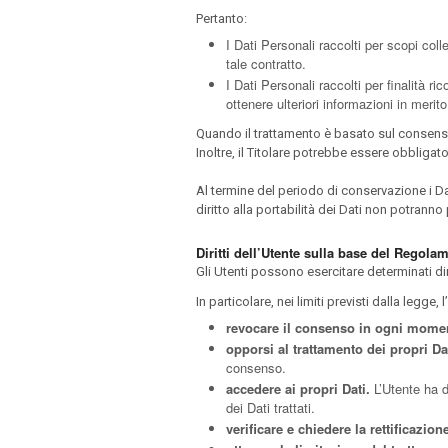
Pertanto:
I Dati Personali raccolti per scopi coll
tale contratto.
I Dati Personali raccolti per finalità ri
ottenere ulteriori informazioni in merit
Quando il trattamento è basato sul consenso
Inoltre, il Titolare potrebbe essere obbliga
Al termine del periodo di conservazione i Dati
diritto alla portabilità dei Dati non potranno 
Diritti dell’Utente sulla base del Regol
Gli Utenti possono esercitare determinati dirit
In particolare, nei limiti previsti dalla legge, l’
revocare il consenso in ogni mome
opporsi al trattamento dei propri Dat
consenso.
accedere ai propri Dati.
L’Utente ha di
dei Dati trattati.
verificare e chiedere la rettificazion