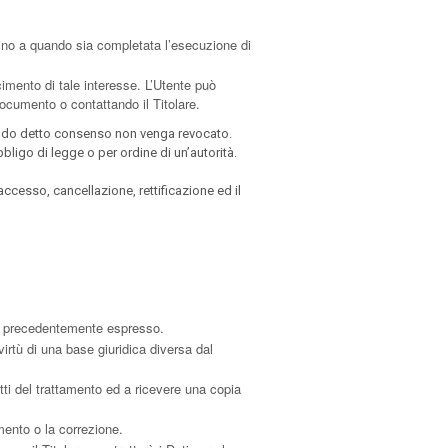
i sino a quando sia completata l’esecuzione di
acimento di tale interesse. L’Utente può
 documento o contattando il Titolare.
quando detto consenso non venga revocato.
bligo di legge o per ordine di un’autorità.
 accesso, cancellazione, rettificazione ed il
li precedentemente espresso.
irtù di una base giuridica diversa dal
etti del trattamento ed a ricevere una copia
mento o la correzione.