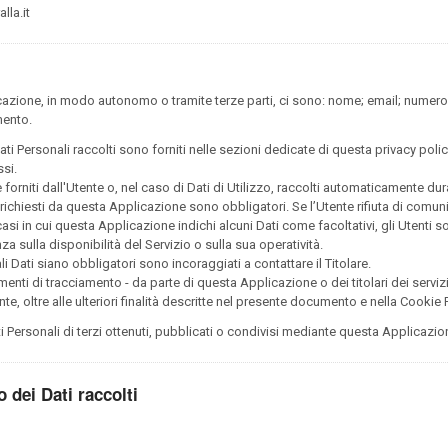
lla.it
icazione, in modo autonomo o tramite terze parti, ci sono: nome; email; numero
mento.
ti Personali raccolti sono forniti nelle sezioni dedicate di questa privacy polic
ssi.
forniti dall'Utente o, nel caso di Dati di Utilizzo, raccolti automaticamente du
i richiesti da questa Applicazione sono obbligatori. Se l’Utente rifiuta di comu
asi in cui questa Applicazione indichi alcuni Dati come facoltativi, gli Utenti s
 sulla disponibilità del Servizio o sulla sua operatività.
 Dati siano obbligatori sono incoraggiati a contattare il Titolare.
rumenti di tracciamento - da parte di questa Applicazione o dei titolari dei serviz
tente, oltre alle ulteriori finalità descritte nel presente documento e nella Cookie 
i Personali di terzi ottenuti, pubblicati o condivisi mediante questa Applicazio
 dei Dati raccolti