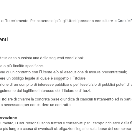
 di Tracciamento. Per saperne di più, gli Utenti possono consultare la
Cookie P
enti
Utente in caso sussista una delle seguenti condizioni:
 o più finalità specifiche.
one di un contratto con l’Utente e/o all'esecuzione di misure precontrattuali;
re un obbligo legale al quale è soggetto il Titolare;
ione di un compito di interesse pubblico o per l'esercizio di pubblici poteri di cu
guimento del legittimo interesse del Titolare o di terzi.
olare di chiarire la concreta base giuridica di ciascun trattamento ed in partic
o o necessario per concludere un contratto.
servazione
nto, i Dati Personali sono trattati e conservati per il tempo richiesto dalla fin
 più lungo a causa di eventuali obbligazioni legali o sulla base del consenso 