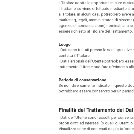
Il Titolare adotta le opportune misure di sic
Il trattamento viene effettuato mediante stru
al Titolare, in alcuni casi, potrebbero aver
marketing, legali, amministratori di sistema) 
agenzie di comunicazione) nominati anche, 
essere richiesto al Titolare del Trattamento.
Luogo
I Dati sono trattati presso le sedi operative d
contatta il Titolare.
I Dati Personali dell’Utente potrebbero essere
trattamento l’Utente può fare riferimento alla
Periodo di conservazione
Se non diversamente indicato in questo docume
potrebbero essere conservati per un periodo
Finalità del Trattamento dei Dati
I Dati dell’Utente sono raccolti per consentir
propri diritti ed interessi (o quelli di Utenti
Visualizzazione di contenuti da piattaforme