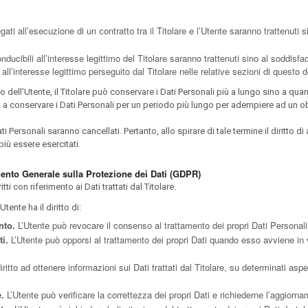
egati all’esecuzione di un contratto tra il Titolare e l’Utente saranno trattenut
conducibili all’interesse legittimo del Titolare saranno trattenuti sino al soddisf
o all’interesse legittimo perseguito dal Titolare nelle relative sezioni di questo
 dell’Utente, il Titolare può conservare i Dati Personali più a lungo sino a 
to a conservare i Dati Personali per un periodo più lungo per adempiere ad un ob
 Personali saranno cancellati. Pertanto, allo spirare di tale termine il diritto di
più essere esercitati.
amento Generale sulla Protezione dei Dati (GDPR)
ti con riferimento ai Dati trattati dal Titolare.
Utente ha il diritto di:
nto.
L’Utente può revocare il consenso al trattamento dei propri Dati Persona
i.
L’Utente può opporsi al trattamento dei propri Dati quando esso avviene in v
ritto ad ottenere informazioni sui Dati trattati dal Titolare, su determinati asp
e.
L’Utente può verificare la correttezza dei propri Dati e richiederne l’aggiorna