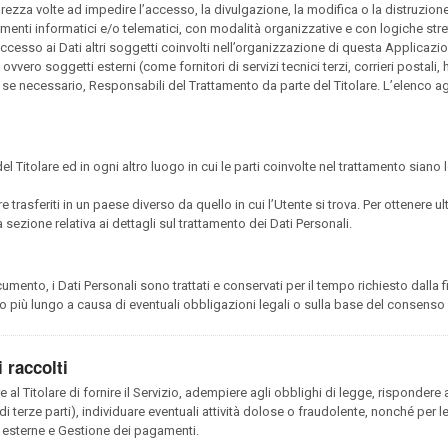
urezza volte ad impedire l’accesso, la divulgazione, la modifica o la distruzion
menti informatici e/o telematici, con modalità organizzative e con logiche strett
e accesso ai Dati altri soggetti coinvolti nell’organizzazione di questa Applica
ovvero soggetti esterni (come fornitori di servizi tecnici terzi, corrieri postali,
se necessario, Responsabili del Trattamento da parte del Titolare. L’elenco 
el Titolare ed in ogni altro luogo in cui le parti coinvolte nel trattamento siano l
 trasferiti in un paese diverso da quello in cui l’Utente si trova. Per ottenere ul
 sezione relativa ai dettagli sul trattamento dei Dati Personali.
nto, i Dati Personali sono trattati e conservati per il tempo richiesto dalla fin
 più lungo a causa di eventuali obbligazioni legali o sulla base del consenso 
 raccolti
e al Titolare di fornire il Servizio, adempiere agli obblighi di legge, rispondere a
 o di terze parti), individuare eventuali attività dolose o fraudolente, nonché per l
 esterne e Gestione dei pagamenti.